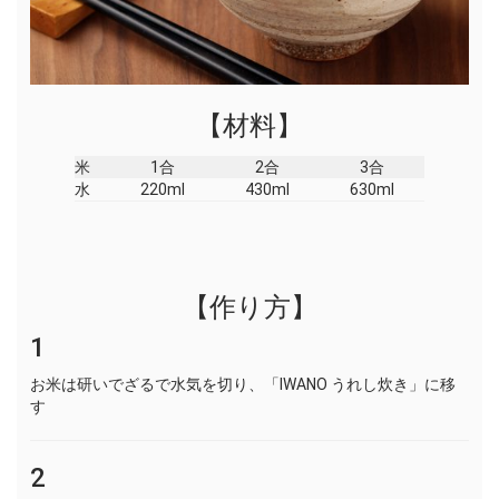
【材料】
米
1合
2合
3合
水
220ml
430ml
630ml
【作り方】
1
お米は研いでざるで水気を切り、「IWANO うれし炊き」に移
す
2