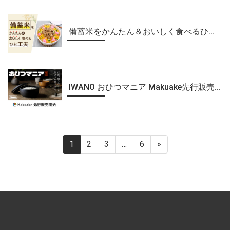
備蓄米をかんたん＆おいしく食べるひと工夫
IWANO おひつマニア Makuake先行販売中！
1
2
3
…
6
»