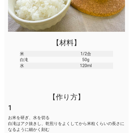
【材料】
米
1/2合
白滝
50g
水
120ml
【作り方】
1
お米を研ぎ、水を切る
白滝はアク抜きし、乾煎りをよくしてから米粒くらいの長さに
なるように細かく刻む